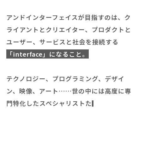
ア
ン
ド
イ
ン
タ
ー
フ
ェ
イ
ス
が
目
指
す
の
は
、
ク
ラ
イ
ア
ン
ト
と
ク
リ
エ
イ
タ
ー
、
プ
ロ
ダ
ク
ト
と
ユ
ー
ザ
ー
、
サ
ー
ビ
ス
と
社
会
を
接
続
す
る
「
i
n
t
e
r
f
a
c
e
」
に
な
る
こ
と
。
テ
ク
ノ
ロ
ジ
ー
、
プ
ロ
グ
ラ
ミ
ン
グ
、
デ
ザ
イ
ン
、
映
像
、
ア
ー
ト
…
…
世
の
中
に
は
高
度
に
専
門
特
化
し
た
ス
ペ
シ
ャ
リ
ス
ト
た
ち
が
数
多
く
い
ま
す
。
し
か
し
、
そ
の
優
れ
た
独
創
性
や
ポ
テ
ン
シ
▎