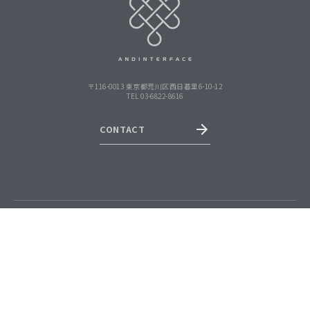
〒116-0013 東京都荒川区西日暮里6-10-12
TEL 03-6822-8616
CONTACT
PRIVACY POLICY
copyright©andinterface Inc. All Rights Reserved.