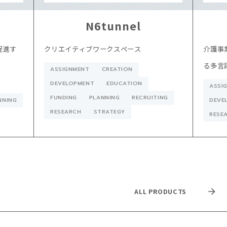
N6tunnel
促進す
クリエイティブワークスペース
介護事
る多言
ASSIGNMENT
CREATION
DEVELOPMENT
EDUCATION
ASSI
FUNDING
PLANNING
RECRUITING
NNING
DEVE
RESEARCH
STRATEGY
RESE
ALL PRODUCTS