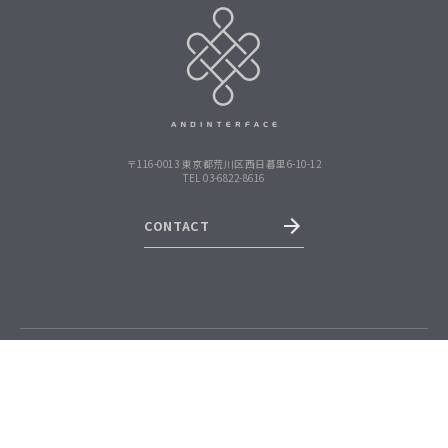
〒116-0013 東京都荒川区西日暮里6-10-12
TEL 03-6822-8616
CONTACT
PRIVACY POLICY
copyright©andinterface Inc. All Rights Reserved.